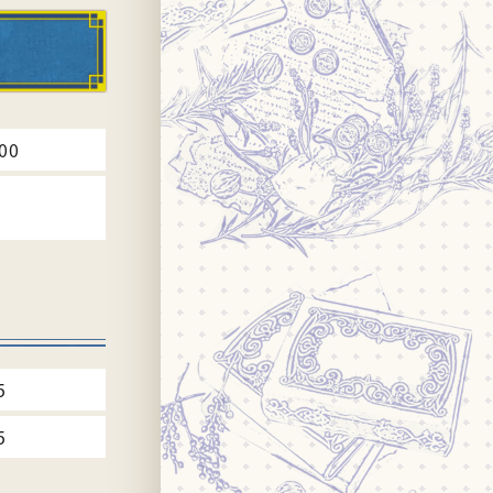
00
5
5