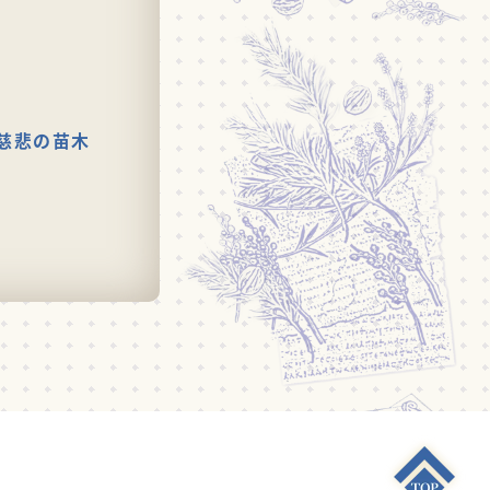
慈悲の苗木