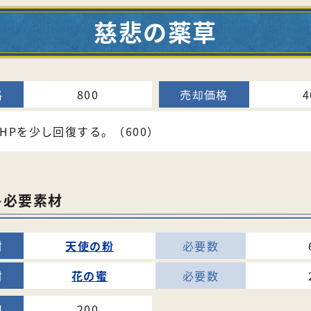
慈悲の薬草
800
4
HPを少し回復する。（600）
ト必要素材
天使の粉
花の蜜
200