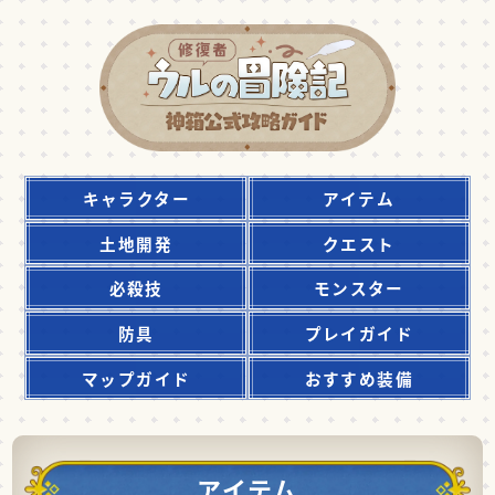
キャラクター
アイテム
土地開発
クエスト
必殺技
モンスター
防具
プレイガイド
マップガイド
おすすめ装備
アイテム