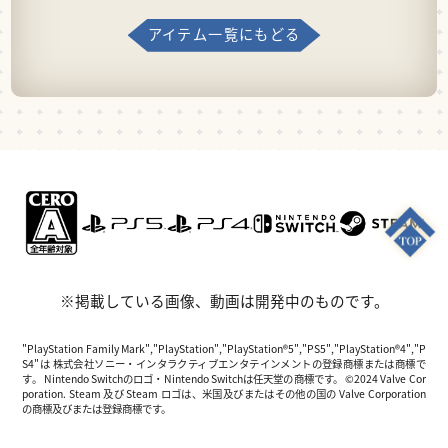
アイテム一覧にもどる
※掲載している画像、動画は開発中のものです。
"PlayStation Family Mark","PlayStation","PlayStation®5","PS5","PlayStation®4","P
S4"は 株式会社ソニー・インタラクティブエンタテインメントの登録商標または商標で
す。 Nintendo Switchのロゴ・Nintendo Switchは任天堂の商標です。 ©2024 Valve Cor
poration. Steam 及び Steam ロゴは、米国及びまたはその他の国の Valve Corporation
の商標及びまたは登録商標です。