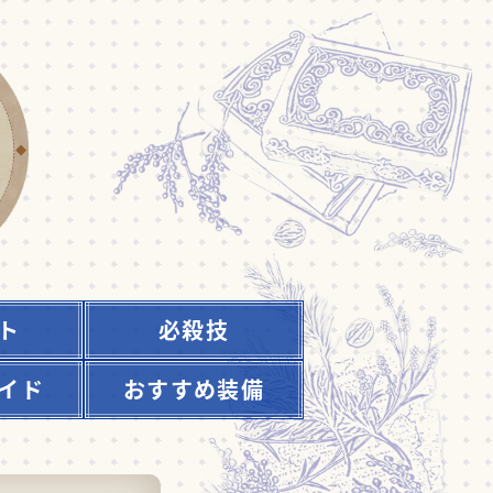
ト
必殺技
イド
おすすめ装備