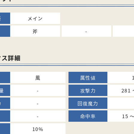
メイン
斧
-
タス詳細
風
-
281 
-
-
15 
10%