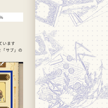
3%
ています
を「サブ」の