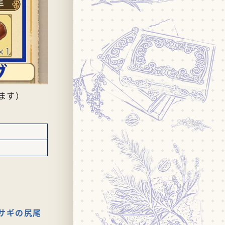
ます）
サギの尻尾