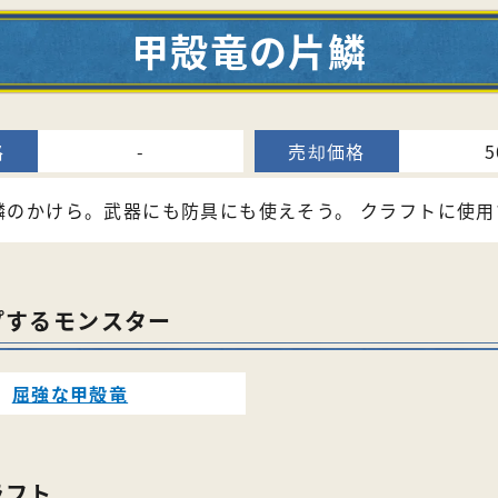
甲殻竜の片鱗
-
5
鱗のかけら。武器にも防具にも使えそう。 クラフトに使用
プするモンスター
屈強な甲殻竜
ラフト