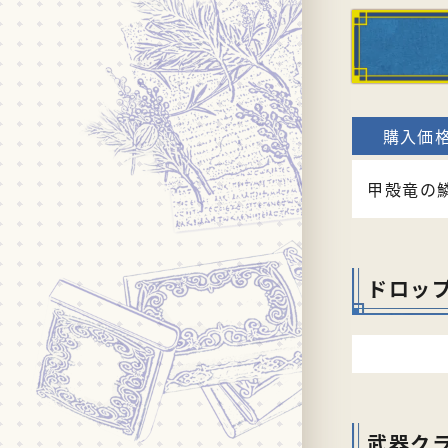
甲殻竜の
ドロッ
武器ク