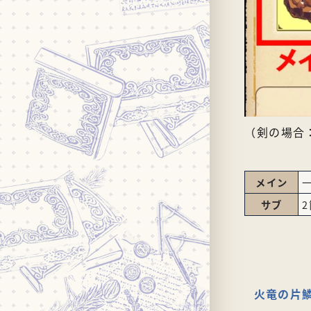
（剣の場合
メイン
サブ
火竜の片