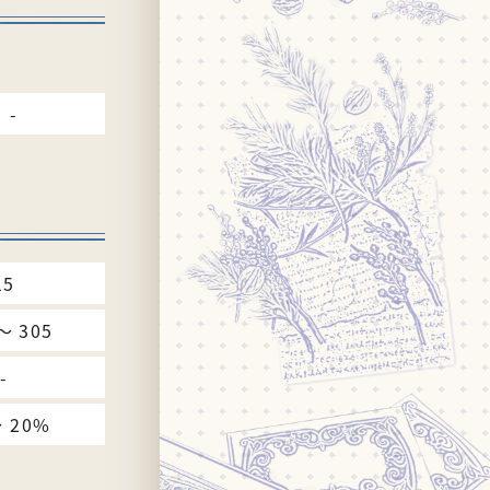
-
15
〜 305
-
〜 20%