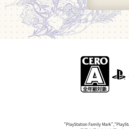
"PlayStation Family Mark",