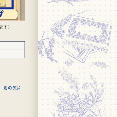
ます）
剣の欠片