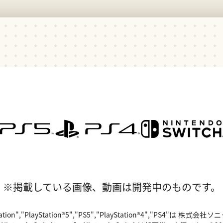
※掲載している画像、動画は開発中のものです。
"PlayStation","PlayStation®5","PS5","PlayStation®4","P