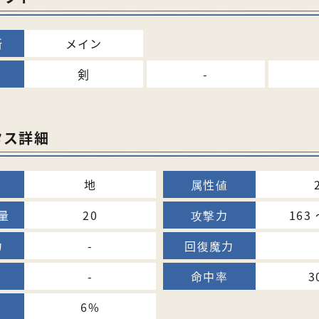
メイン
剣
-
タス詳細
地
20
163 
-
-
3
6%