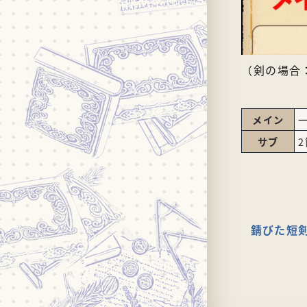
（剣の場合
メイン
サブ
錆びた短