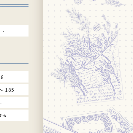
-
28
〜 185
-
0%