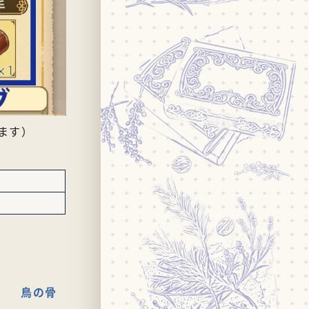
ます）
鳥の骨