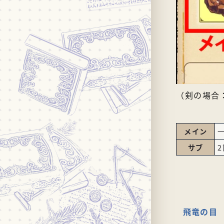
（剣の場合
メイン
サブ
飛竜の目