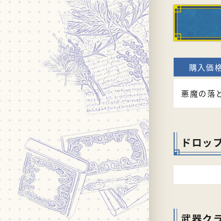
悪魔の落
ドロッ
武器ク