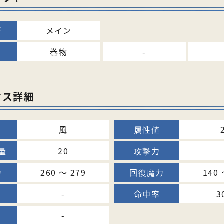
メイン
巻物
-
タス詳細
風
20
260 〜 279
140 
-
3
-