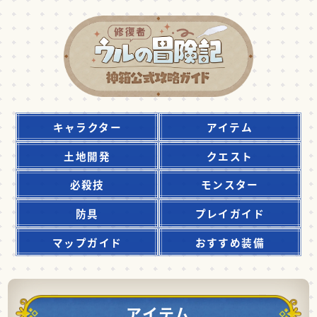
キャラクター
アイテム
土地開発
クエスト
必殺技
モンスター
防具
プレイガイド
マップガイド
おすすめ装備
アイテム