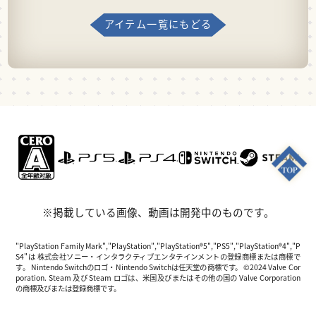
アイテム一覧にもどる
※掲載している画像、動画は開発中のものです。
"PlayStation Family Mark","PlayStation","PlayStation®5","PS5","PlayStation®4","P
S4"は 株式会社ソニー・インタラクティブエンタテインメントの登録商標または商標で
す。 Nintendo Switchのロゴ・Nintendo Switchは任天堂の商標です。 ©2024 Valve Cor
poration. Steam 及び Steam ロゴは、米国及びまたはその他の国の Valve Corporation
の商標及びまたは登録商標です。