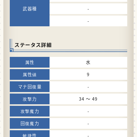
-
-
ステータス詳細
水
9
-
34 〜 49
-
-
-