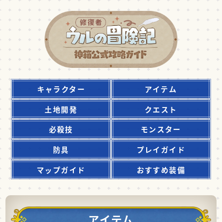
キャラクター
アイテム
土地開発
クエスト
必殺技
モンスター
防具
プレイガイド
マップガイド
おすすめ装備
アイテム