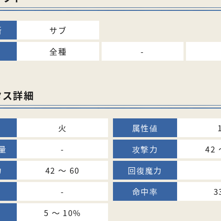
サブ
全種
-
タス詳細
火
-
42 
42 〜 60
-
3
5 〜 10%