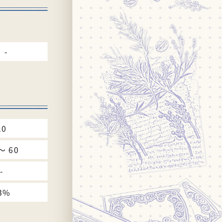
-
10
〜 60
-
3%