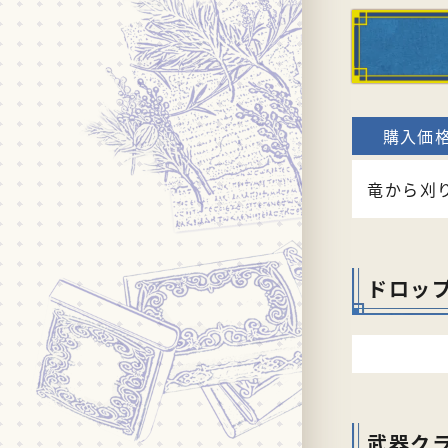
竜から刈
ドロッ
武器ク