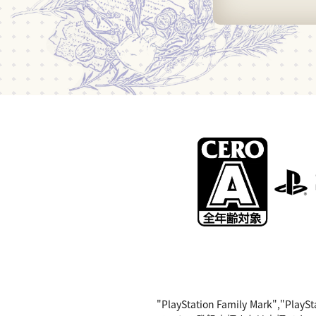
"PlayStation Family Mark",