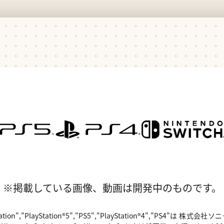
※掲載している画像、動画は開発中のものです。
"PlayStation","PlayStation®5","PS5","PlayStation®4","P