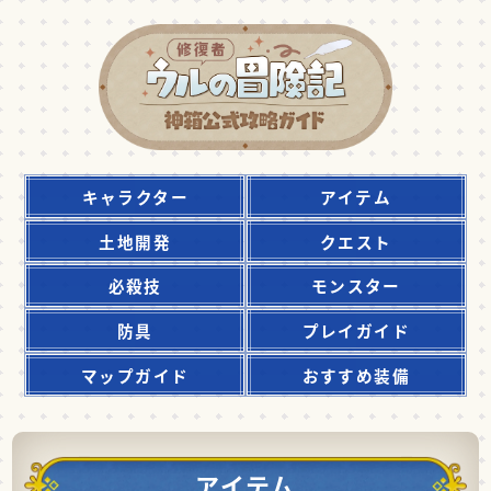
キャラクター
アイテム
土地開発
クエスト
必殺技
モンスター
防具
プレイガイド
マップガイド
おすすめ装備
アイテム