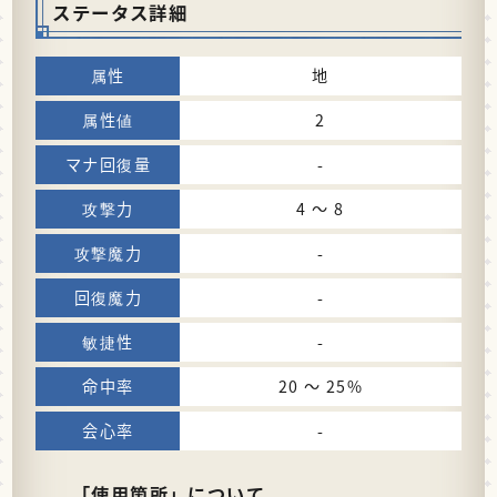
ステータス詳細
地
2
-
4 〜 8
-
-
-
20 〜 25%
-
「使用箇所」について