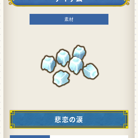
素材
悲恋の涙