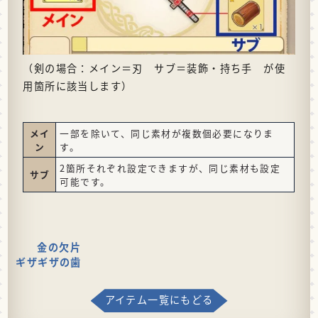
（剣の場合：メイン＝刃 サブ＝装飾・持ち手 が使
用箇所に該当します）
メイ
一部を除いて、同じ素材が複数個必要になりま
ン
す。
2箇所それぞれ設定できますが、同じ素材も設定
サブ
可能です。
金の欠片
ギザギザの歯
アイテム一覧にもどる