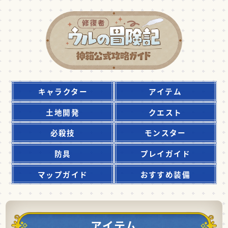
キャラクター
アイテム
土地開発
クエスト
必殺技
モンスター
防具
プレイガイド
マップガイド
おすすめ装備
アイテム