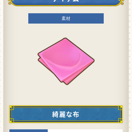
素材
綺麗な布