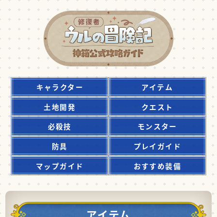
キャラクター
アイテム
土地開発
クエスト
必殺技
モンスター
防具
プレイガイド
マップガイド
おすすめ装備
アイテム