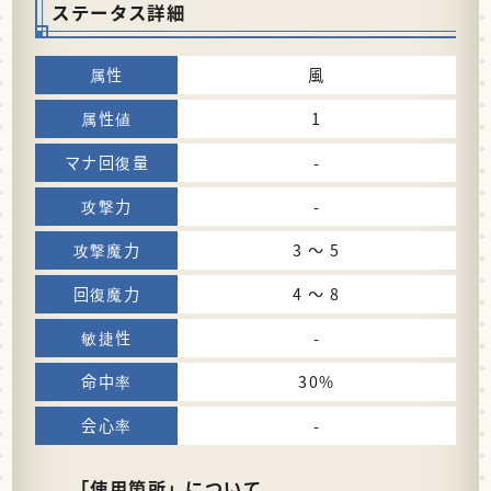
ステータス詳細
風
1
-
-
3 〜 5
4 〜 8
-
30%
-
「使用箇所」について