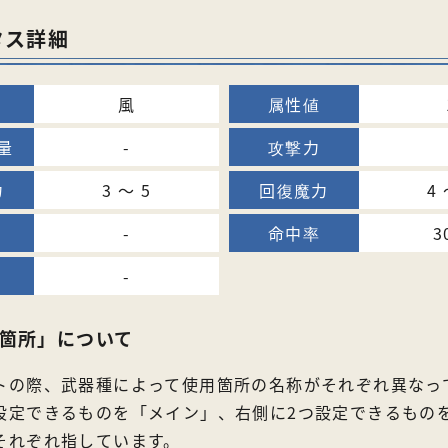
タス詳細
風
-
3 〜 5
4 
-
3
-
箇所」について
トの際、武器種によって使用箇所の名称がそれぞれ異なっ
設定できるものを「メイン」、右側に2つ設定できるもの
それぞれ指しています。