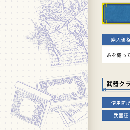
糸を織っ
武器ク