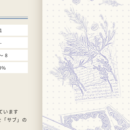
1
-
〜 8
0%
ています
を「サブ」の