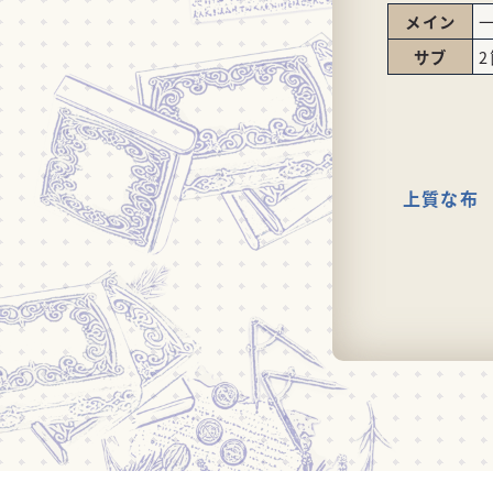
メイン
サブ
上質な布