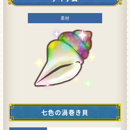
素材
七色の渦巻き貝