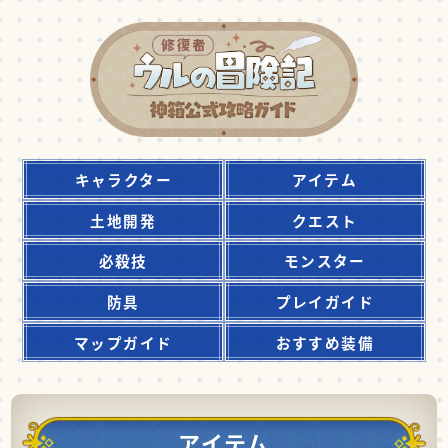
キャラクター
アイテム
土地開発
クエスト
必殺技
モンスター
防具
プレイガイド
マップガイド
おすすめ装備
アイテム