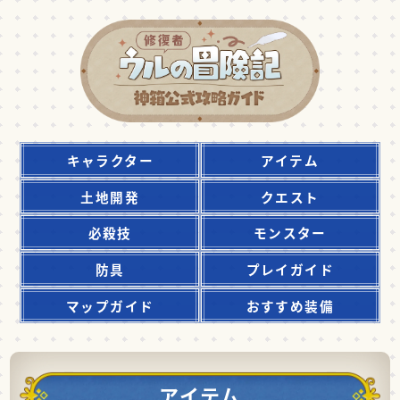
キャラクター
アイテム
土地開発
クエスト
必殺技
モンスター
防具
プレイガイド
マップガイド
おすすめ装備
アイテム