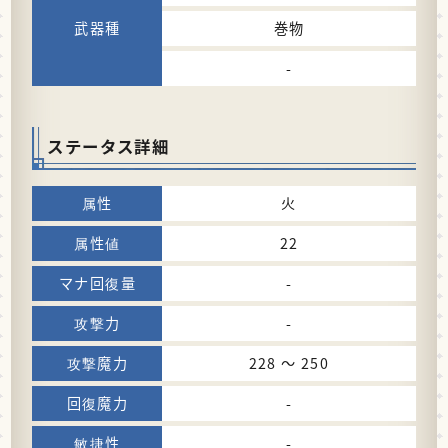
巻物
-
ステータス詳細
火
22
-
-
228 〜 250
-
-