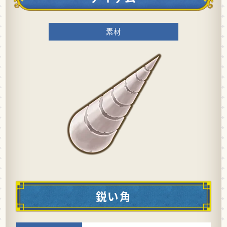
素材
鋭い角