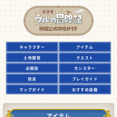
キャラクター
アイテム
土地開発
クエスト
必殺技
モンスター
防具
プレイガイド
マップガイド
おすすめ装備
アイテム