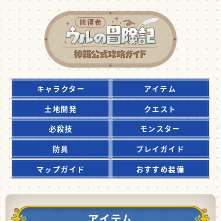
キャラクター
アイテム
土地開発
クエスト
必殺技
モンスター
防具
プレイガイド
マップガイド
おすすめ装備
アイテム