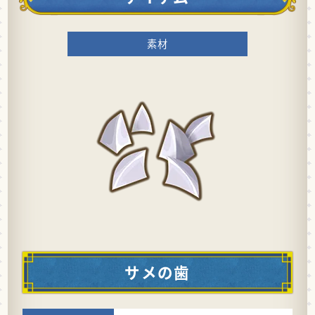
素材
サメの歯