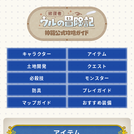
キャラクター
アイテム
土地開発
クエスト
必殺技
モンスター
防具
プレイガイド
マップガイド
おすすめ装備
アイテム