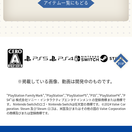
アイテム一覧にもどる
※掲載している画像、動画は開発中のものです。
"PlayStation Family Mark","PlayStation","PlayStation®5","PS5","PlayStation®4","P
S4"は 株式会社ソニー・インタラクティブエンタテインメントの登録商標または商標で
す。 Nintendo Switchのロゴ・Nintendo Switchは任天堂の商標です。 ©2024 Valve Cor
poration. Steam 及び Steam ロゴは、米国及びまたはその他の国の Valve Corporation
の商標及びまたは登録商標です。