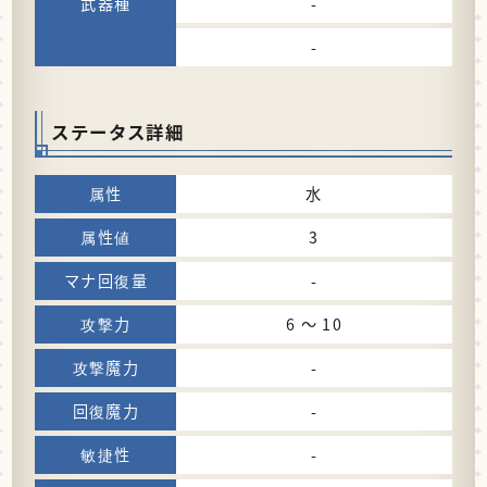
-
-
ステータス詳細
水
3
-
6 〜 10
-
-
-