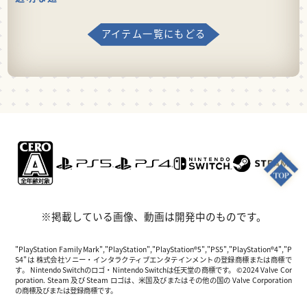
アイテム一覧にもどる
※掲載している画像、動画は開発中のものです。
"PlayStation Family Mark","PlayStation","PlayStation®5","PS5","PlayStation®4","P
S4"は 株式会社ソニー・インタラクティブエンタテインメントの登録商標または商標で
す。 Nintendo Switchのロゴ・Nintendo Switchは任天堂の商標です。 ©2024 Valve Cor
poration. Steam 及び Steam ロゴは、米国及びまたはその他の国の Valve Corporation
の商標及びまたは登録商標です。