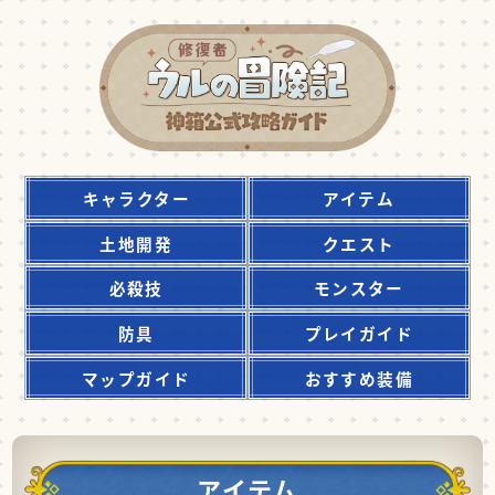
キャラクター
アイテム
土地開発
クエスト
必殺技
モンスター
防具
プレイガイド
マップガイド
おすすめ装備
アイテム