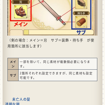
（剣の場合：メイン＝刃 サブ＝装飾・持ち手 が使
用箇所に該当します）
メイ
一部を除いて、同じ素材が複数個必要になりま
ン
す。
2箇所それぞれ設定できますが、同じ素材も設定
サブ
可能です。
未亡人の髪
透明な翅