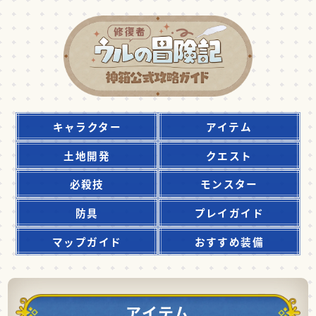
キャラクター
アイテム
土地開発
クエスト
必殺技
モンスター
防具
プレイガイド
マップガイド
おすすめ装備
アイテム