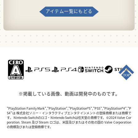
アイテム一覧にもどる
※掲載している画像、動画は開発中のものです。
"PlayStation Family Mark","PlayStation","PlayStation®5","PS5","PlayStation®4","P
S4"は 株式会社ソニー・インタラクティブエンタテインメントの登録商標または商標で
す。 Nintendo Switchのロゴ・Nintendo Switchは任天堂の商標です。 ©2024 Valve Cor
poration. Steam 及び Steam ロゴは、米国及びまたはその他の国の Valve Corporation
の商標及びまたは登録商標です。