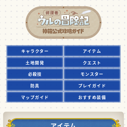
キャラクター
アイテム
土地開発
クエスト
必殺技
モンスター
防具
プレイガイド
マップガイド
おすすめ装備
アイテム