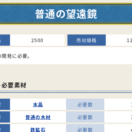
普通の望遠鏡
2500
1
の開発に必要。
ト必要素材
水晶
普通の木材
鉄鉱石