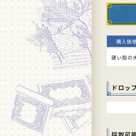
硬い殻の
ドロッ
採取可