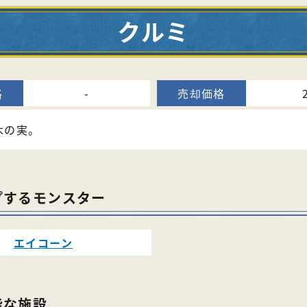
クルミ
-
木の実。
プするモンスター
エイコーン
能な施設