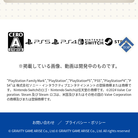
※掲載している画像、動画は開発中のものです。
"PlayStation Family Mark","PlayStation","PlayStation®5","PS5","PlayStation®4","P
S4"は 株式会社ソニー・インタラクティブエンタテインメントの登録商標または商標で
す。 Nintendo Switchのロゴ・Nintendo Switchは任天堂の商標です。 ©2024 Valve Cor
poration. Steam 及び Steam ロゴは、米国及びまたはその他の国の Valve Corporation
の商標及びまたは登録商標です。
お問い合わせ
プライバシー・ポリシー
© GRAVITY GAME ARISE Co., Ltd.
© GRAVITY GAME ARISE Co., Ltd. All rights reserved