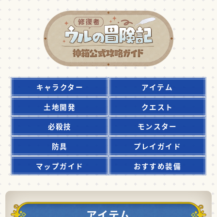
キャラクター
アイテム
土地開発
クエスト
必殺技
モンスター
防具
プレイガイド
マップガイド
おすすめ装備
アイテム