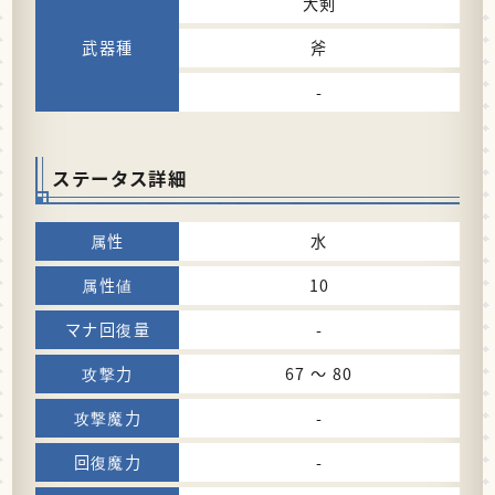
大剣
斧
-
ステータス詳細
水
10
-
67 〜 80
-
-