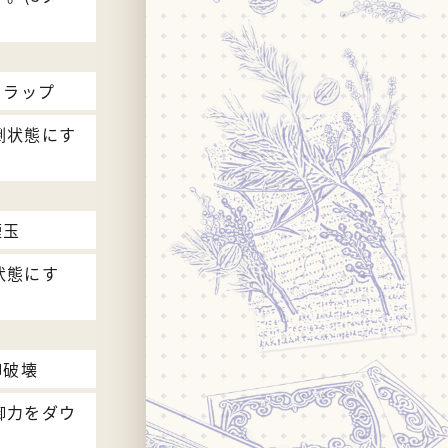
トラップ
倒状態にす
煙玉
状態にす
御破壊
御力をダウ