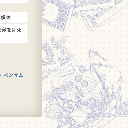
械解体
で敵を即死
・ベンサム