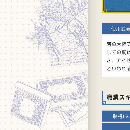
南の大陸
しての腕
き、アイ
といわれ
職業ス