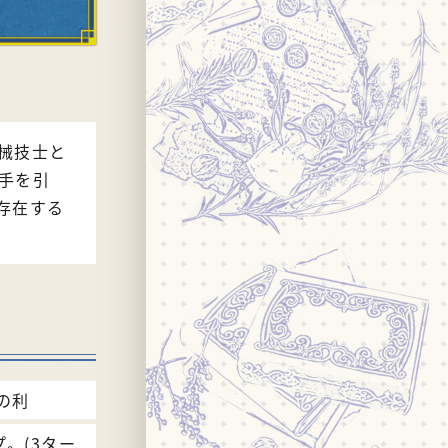
械技士と
手を引
存在する
の利
。(3ター