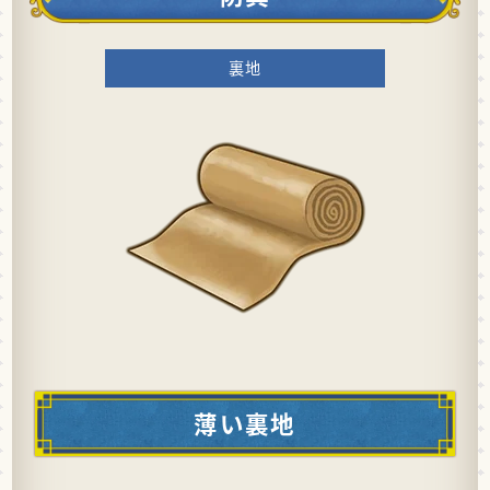
裏地
薄い裏地