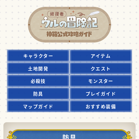
キャラクター
アイテム
土地開発
クエスト
必殺技
モンスター
防具
プレイガイド
マップガイド
おすすめ装備
防具