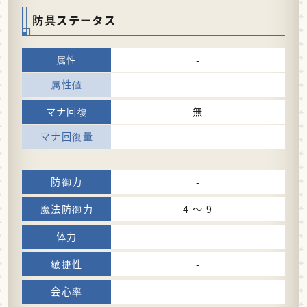
防具ステータス
-
-
無
-
-
4 〜 9
-
-
-