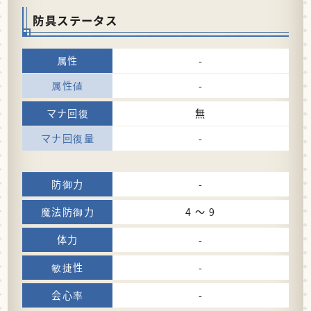
防具ステータス
-
-
無
-
-
4 〜 9
-
-
-