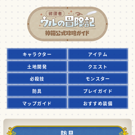
キャラクター
アイテム
土地開発
クエスト
必殺技
モンスター
防具
プレイガイド
マップガイド
おすすめ装備
防具