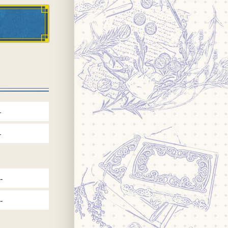
-
-
-
-