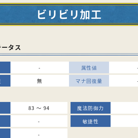
ビリビリ加工
テータス
-
無
83 〜 94
-
-