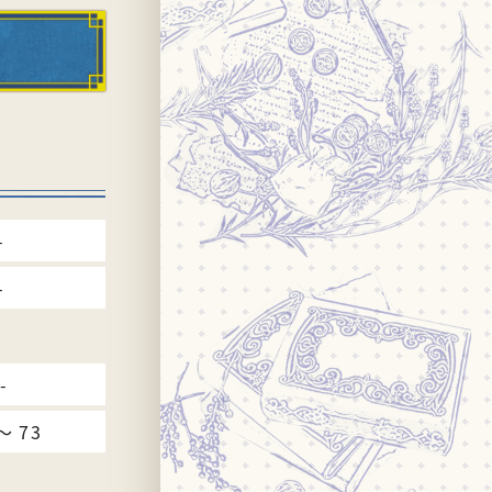
-
-
-
〜 73