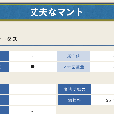
丈夫なマント
テータス
-
無
-
-
55 
-