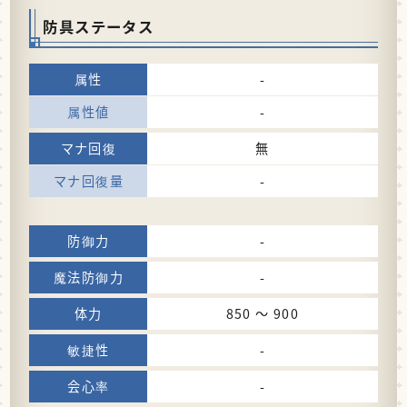
防具ステータス
-
-
無
-
-
-
850 〜 900
-
-