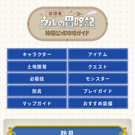
キャラクター
アイテム
土地開発
クエスト
必殺技
モンスター
防具
プレイガイド
マップガイド
おすすめ装備
防具