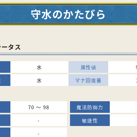
守水のかたびら
テータス
水
水
70 〜 98
-
-