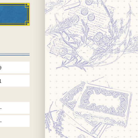
9
1
-
-