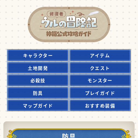
キャラクター
アイテム
土地開発
クエスト
必殺技
モンスター
防具
プレイガイド
マップガイド
おすすめ装備
防具