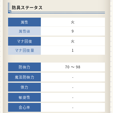
防具ステータス
火
9
火
1
70 〜 98
-
-
-
-