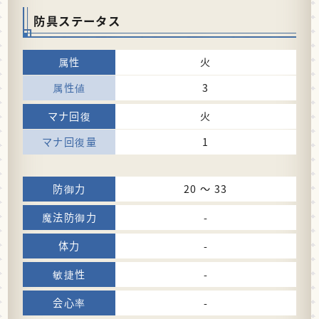
防具ステータス
火
3
火
1
20 〜 33
-
-
-
-