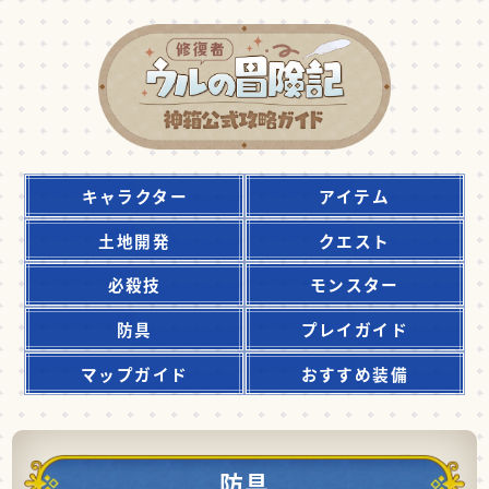
キャラクター
アイテム
土地開発
クエスト
必殺技
モンスター
防具
プレイガイド
マップガイド
おすすめ装備
防具