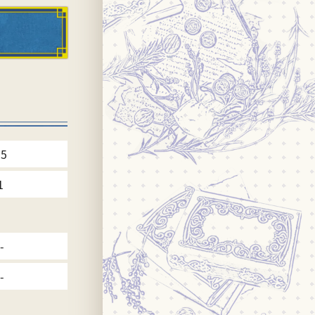
15
1
-
-