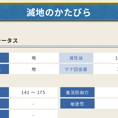
滅地のかたびら
テータス
地
地
141 〜 175
-
-