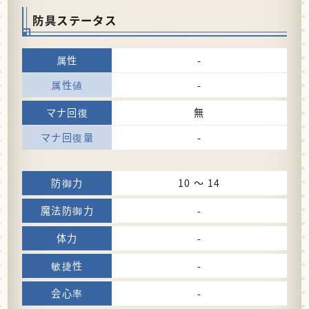
防具ステータス
-
-
無
-
10 〜 14
-
-
-
-