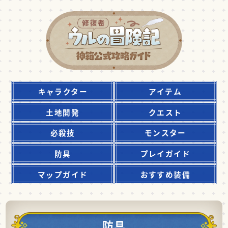
キャラクター
アイテム
土地開発
クエスト
必殺技
モンスター
防具
プレイガイド
マップガイド
おすすめ装備
防具