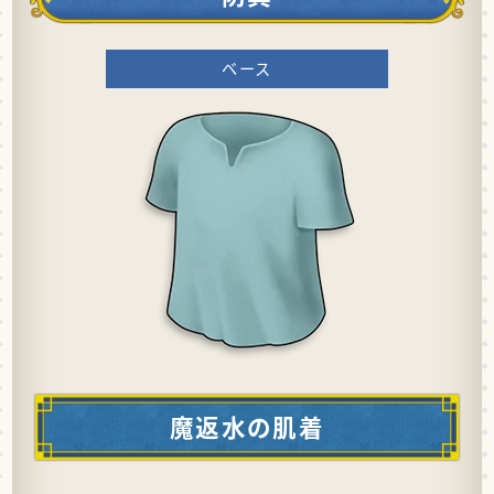
ベース
魔返水の肌着