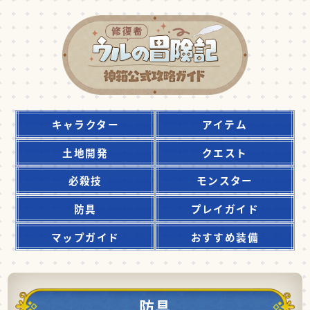
キャラクター
アイテム
土地開発
クエスト
必殺技
モンスター
防具
プレイガイド
マップガイド
おすすめ装備
防具