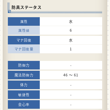
防具ステータス
水
6
水
1
-
46 〜 61
-
-
-