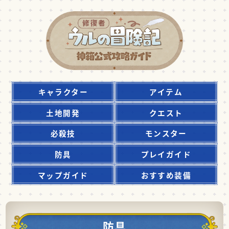
キャラクター
アイテム
土地開発
クエスト
必殺技
モンスター
防具
プレイガイド
マップガイド
おすすめ装備
防具