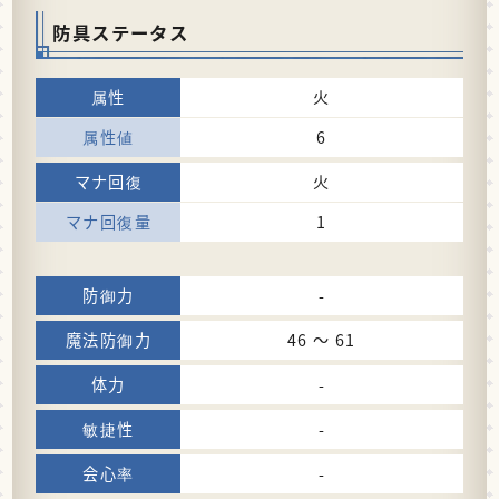
防具ステータス
火
6
火
1
-
46 〜 61
-
-
-