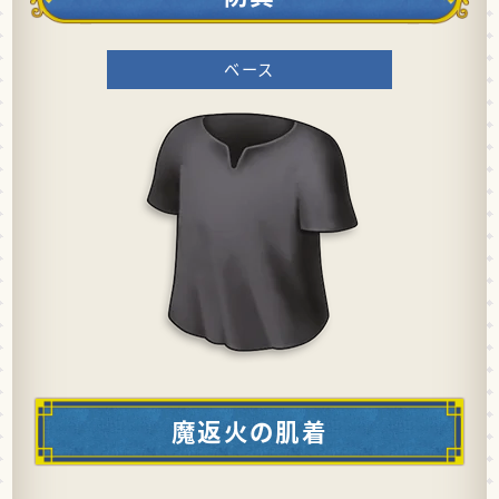
ベース
魔返火の肌着