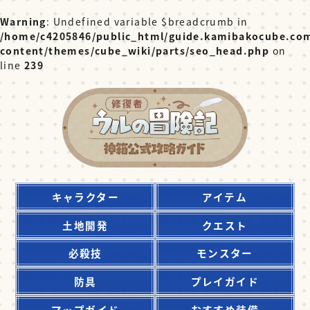
Warning
: Undefined variable $breadcrumb in
/home/c4205846/public_html/guide.kamibakocube.co
content/themes/cube_wiki/parts/seo_head.php
on
line
239
キャラクター
アイテム
土地開発
クエスト
必殺技
モンスター
防具
プレイガイド
マップガイド
おすすめ装備